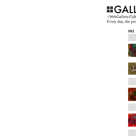
■
WebGalle
Every day, the pic
#01